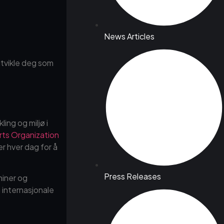
News Articles
 utvikle deg som
ling og miljø i
rts Organization
r hver dag for å
Press Releases
niner og
g internasjonale