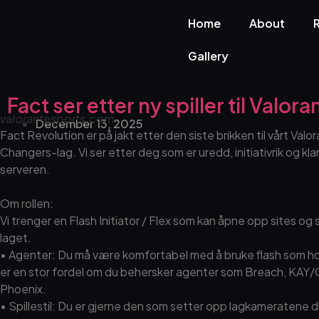
Home
About
Gallery
Fact ser etter ny spiller til Valor
valorantesports.com
December 13, 2025
Fact Revolution er på jakt etter den siste brikken til vårt Val
Changers-lag. Vi ser etter deg som er uredd, initiativrik og klar
serveren.
Om rollen:
Vi trenger en Flash Initiator / Flex som kan åpne opp sites og
laget.
• ​Agenter: Du må være komfortabel med å bruke flash som 
er en stor fordel om du behersker agenter som Breach, KAY/O,
Phoenix.
• ​Spillestil: Du er gjerne den som setter opp lagkameratene 