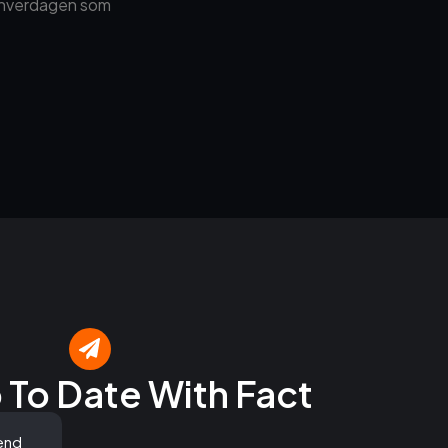
an hverdagen som
 To Date With Fact
end