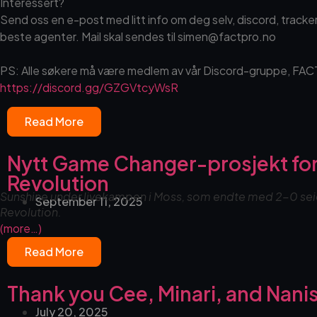
Interessert?
Send oss en e-post med litt info om deg selv, discord, tracker
beste agenter. Mail skal sendes til simen@factpro.no
PS: Alle søkere må være medlem av vår Discord-gruppe, FA
https://discord.gg/GZGVtcyWsR
Read More
Nytt Game Changer-prosjekt for
Revolution
Sunshine under livekampen i Moss, som endte med 2-0 seier
September 11, 2025
Revolution.
(more…)
Read More
Thank you Cee, Minari, and Nani
July 20, 2025