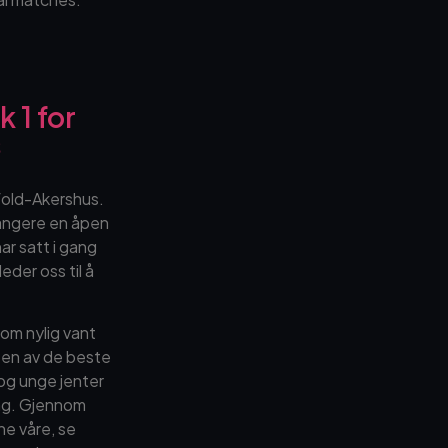
 1 for
s
tfold-Akershus.
rangere en åpen
ar satt i gang
der oss til å
som nylig vant
noen av de beste
 og unge jenter
ing. Gjennom
rne våre, se