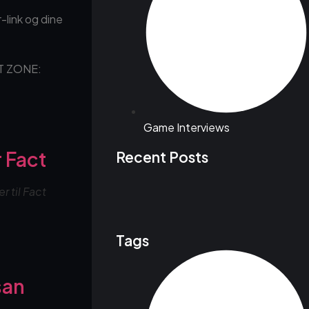
-link og dine
CT ZONE:
Game Interviews
 Fact
Recent Posts
 til Fact
Tags
san