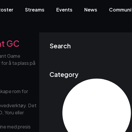
Roster
Streams
Events
News
Communi
ant GC
Search
orant Game
 for å ta plass på
Category
 skape rom for
hovedverktøy. Det
 Yoru eller
dine med presis