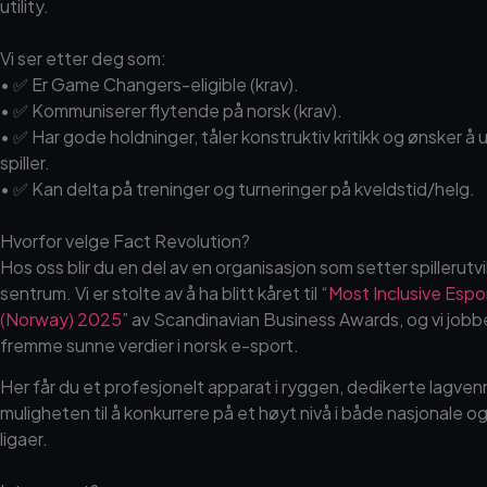
utility.
Vi ser etter deg som:
• ​✅ Er Game Changers-eligible (krav).
• ​✅ Kommuniserer flytende på norsk (krav).
• ​✅ Har gode holdninger, tåler konstruktiv kritikk og ønsker å
spiller.
• ​✅ Kan delta på treninger og turneringer på kveldstid/helg.
Hvorfor velge Fact Revolution?
Hos oss blir du en del av en organisasjon som setter spillerutvik
sentrum. Vi er stolte av å ha blitt kåret til “
Most Inclusive Espo
(Norway) 2025
” av Scandinavian Business Awards, og vi jobbe
fremme sunne verdier i norsk e-sport.
Her får du et profesjonelt apparat i ryggen, dedikerte lagven
muligheten til å konkurrere på et høyt nivå i både nasjonale o
ligaer.