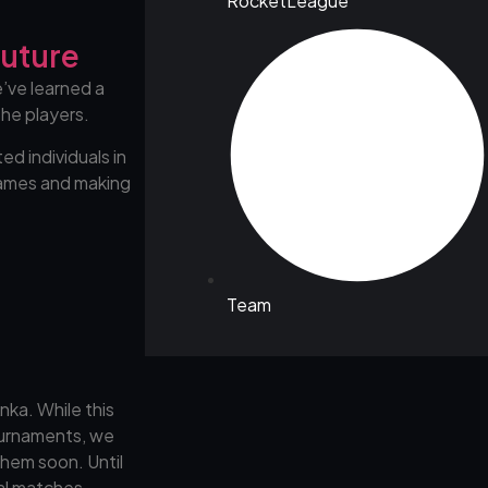
RocketLeague
future
e’ve learned a
he players.
d individuals in
 Games and making
Team
ka. While this
ournaments, we
them soon. Until
ial matches.