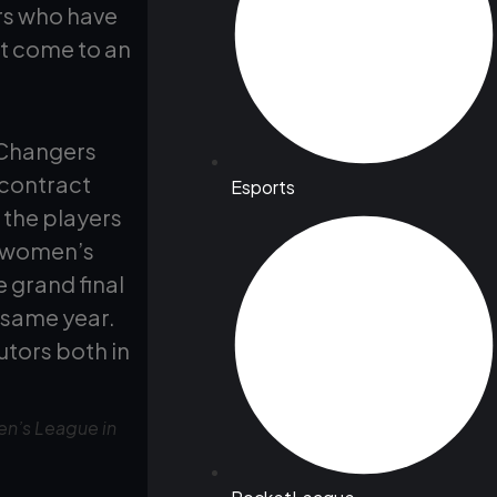
ers who have
ct come to an
 Changers
 contract
Esports
 the players
t women’s
grand final
 same year.
utors both in
en’s League in