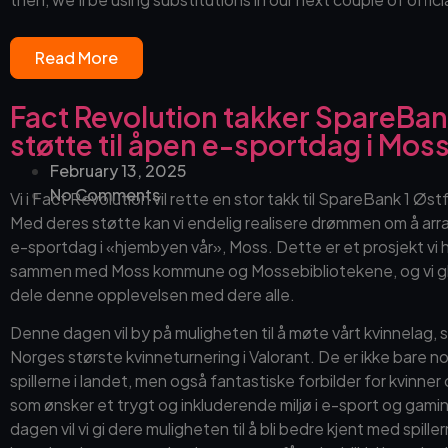
Read More
Fact Revolution takker SpareBank
støtte til åpen e-sportdag i Mos
February 13, 2025
No Comments
Vi i Fact Revolution vil rette en stor takk til SpareBank 1 Øs
Med deres støtte kan vi endelig realisere drømmen om å ar
e-sportdag i «hjembyen vår», Moss. Dette er et prosjekt vi h
sammen med Moss kommune og Mossebibliotekene, og vi gle
dele denne opplevelsen med dere alle.
Denne dagen vil by på muligheten til å møte vårt kvinnelag, 
Norges største kvinneturnering i Valorant. De er ikke bare 
spillerne i landet, men også fantastiske forbilder for kvinner
som ønsker et trygt og inkluderende miljø i e-sport og gam
dagen vil vi gi dere muligheten til å bli bedre kjent med spille