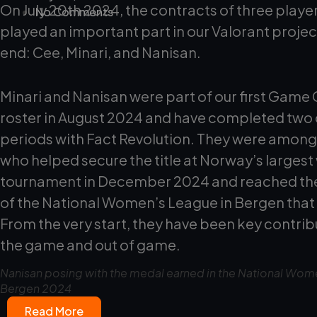
On July 20th 2024, the contracts of three play
No Comments
played an important part in our Valorant proje
end: Cee, Minari, and Nanisan.
Minari and Nanisan were part of our first Game
roster in August 2024 and have completed two
periods with Fact Revolution. They were among
who helped secure the title at Norway’s larges
tournament in December 2024 and reached the 
of the National Women’s League in Bergen that
From the very start, they have been key contrib
the game and out of game.
Nanisan posing with the medal earned in the National Wom
Bergen 2024
Read More